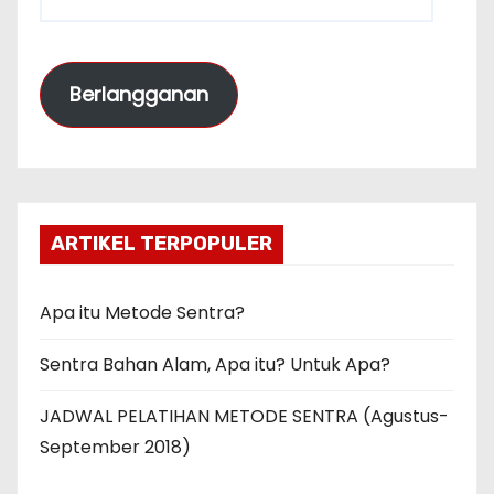
l
a
m
Berlangganan
a
t
E
m
a
ARTIKEL TERPOPULER
i
l
Apa itu Metode Sentra?
Sentra Bahan Alam, Apa itu? Untuk Apa?
JADWAL PELATIHAN METODE SENTRA (Agustus-
September 2018)