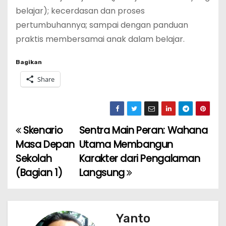
belajar); kecerdasan dan proses
pertumbuhannya; sampai dengan panduan
praktis membersamai anak dalam belajar.
Bagikan
Share
Skenario
Sentra Main Peran: Wahana
P
Masa Depan
Utama Membangun
o
Sekolah
Karakter dari Pengalaman
(Bagian 1)
Langsung
s
t
n
Yanto