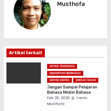
Musthofa
a
v
i
g
a
Artikel terkait
t
ARTIKEL PENDIDIKAN
i
KEMAMPUAN BERBAHASA
o
METODE SENTRA
SEKOLAH DASAR
Jangan Sampai Pelajaran
n
Bahasa Miskin Bahasa
Feb 25, 2026
Yanto
Musthofa