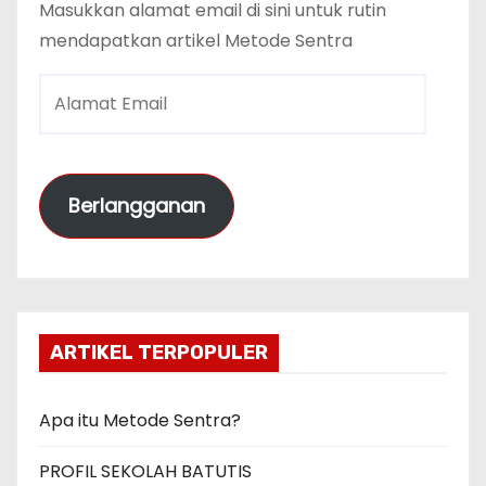
Masukkan alamat email di sini untuk rutin
mendapatkan artikel Metode Sentra
A
l
a
m
Berlangganan
a
t
E
m
a
ARTIKEL TERPOPULER
i
l
Apa itu Metode Sentra?
PROFIL SEKOLAH BATUTIS