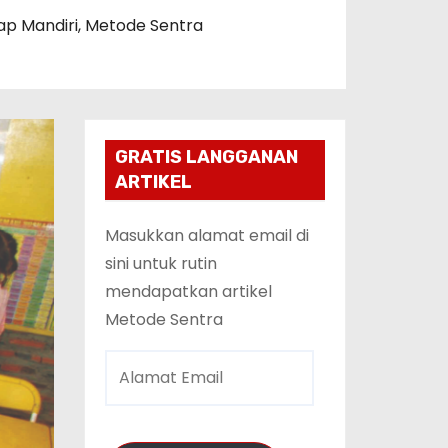
p Mandiri
,
Metode Sentra
GRATIS LANGGANAN
ARTIKEL
Masukkan alamat email di
sini untuk rutin
mendapatkan artikel
Metode Sentra
A
l
a
m