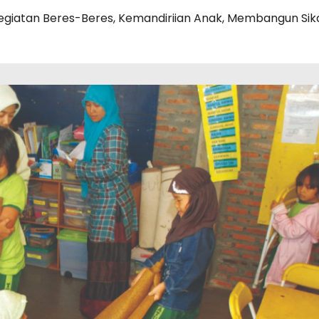
egiatan Beres-Beres
,
Kemandiriian Anak
,
Membangun Sika