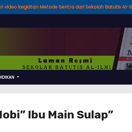
 sajian video kegiatan Metode Sentra dari Sekolah Batutis Al-
DIDIKAN
obi” Ibu Main Sulap”