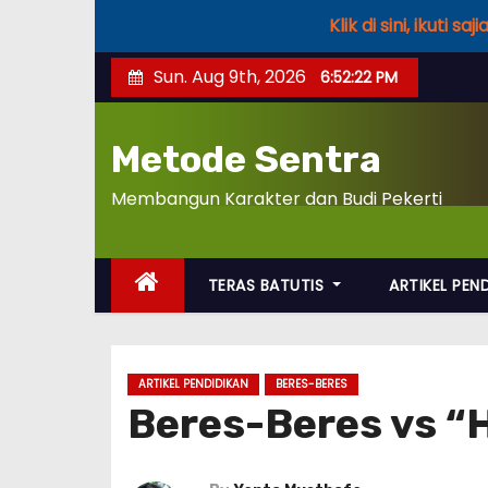
Klik di sini, ikuti
S
Sun. Aug 9th, 2026
6:52:23 PM
k
i
Metode Sentra
p
t
Membangun Karakter dan Budi Pekerti
o
c
o
TERAS BATUTIS
ARTIKEL PEN
n
t
e
ARTIKEL PENDIDIKAN
BERES-BERES
n
Beres-Beres vs “H
t