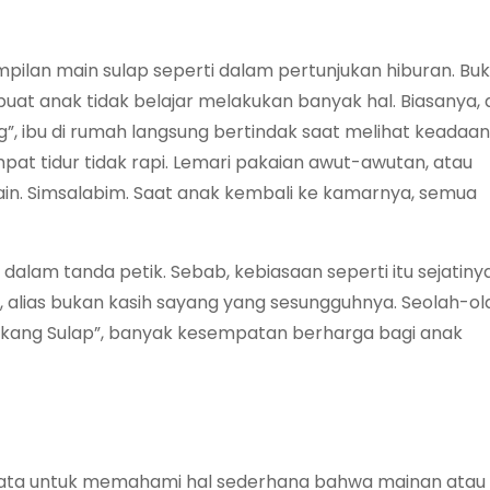
mpilan main sulap seperti dalam pertunjukan hiburan. Buk
mbuat anak tidak belajar melakukan banyak hal. Biasanya, 
”, ibu di rumah langsung bertindak saat melihat keadaan
at tidur tidak rapi. Lemari pakaian awut-awutan, atau
in. Simsalabim. Saat anak kembali ke kamarnya, semua
s dalam tanda petik. Sebab, kebiasaan seperti itu sejatiny
, alias bukan kasih sayang yang sesungguhnya. Seolah-ol
ukang Sulap”, banyak kesempatan berharga bagi anak
ta untuk memahami hal sederhana bahwa mainan atau