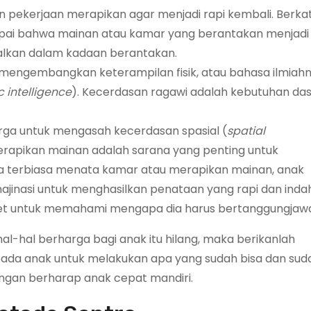
ekerjaan merapikan agar menjadi rapi kembali. Berkat
umpai bahwa mainan atau kamar yang berantakan menjadi 
galkan dalam kadaan berantakan.
mengembangkan keterampilan fisik, atau bahasa ilmiahn
c intelligence
). Kecerdasan ragawi adalah kebutuhan da
ga untuk mengasah kecerdasan spasial (
spatial
rapikan mainan adalah sarana yang penting untuk
a terbiasa menata kamar atau merapikan mainan, anak
jinasi untuk menghasilkan penataan yang rapi dan indah
et untuk memahami mengapa dia harus bertanggungjaw
n hal-hal berharga bagi anak itu hilang, maka berikanlah
ada anak untuk melakukan apa yang sudah bisa dan sud
 jangan berharap anak cepat mandiri.