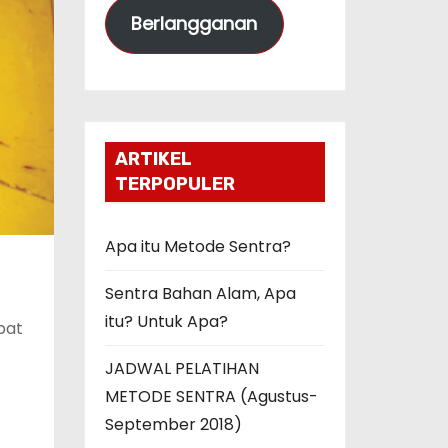
Berlangganan
a
t
E
m
a
ARTIKEL
i
TERPOPULER
l
Apa itu Metode Sentra?
Sentra Bahan Alam, Apa
itu? Untuk Apa?
apat
JADWAL PELATIHAN
METODE SENTRA (Agustus-
September 2018)