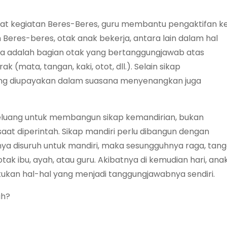
t kegiatan Beres-Beres, guru membantu pengaktifan ke
 Beres-beres, otak anak bekerja, antara lain dalam hal
rja adalah bagian otak yang bertanggungjawab atas
 (mata, tangan, kaki, otot, dll.). Selain sikap
ang diupayakan dalam suasana menyenangkan juga
eluang untuk membangun sikap kemandirian, bukan
saat diperintah. Sikap mandiri perlu dibangun dengan
a disuruh untuk mandiri, maka sesungguhnya raga, tan
tak ibu, ayah, atau guru. Akibatnya di kemudian hari, ana
lakukan hal-hal yang menjadi tanggungjawabnya sendiri.
ah?