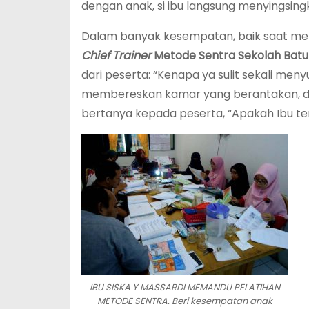
dengan anak, si ibu langsung menyingsi
Dalam banyak kesempatan, baik saat me
Chief Trainer
Metode Sentra Sekolah Batutis
dari peserta: “Kenapa ya sulit sekali me
membereskan kamar yang berantakan, dan
bertanya kepada peserta, “Apakah Ibu te
IBU SISKA Y MASSARDI MEMANDU PELATIHAN
METODE SENTRA. Beri kesempatan anak