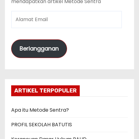
mendapatkan artikel Metode Sentra
A
l
a
m
Berlangganan
a
t
E
m
a
ARTIKEL TERPOPULER
i
l
Apa itu Metode Sentra?
PROFIL SEKOLAH BATUTIS