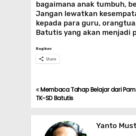
bagaimana anak tumbuh, be
Jangan lewatkan kesempatan
kepada para guru, orangtua,
Batutis yang akan menjadi
Bagikan
Share
Membaca Tahap Belajar dari Pam
P
TK-SD Batutis
o
s
Yanto Mus
t