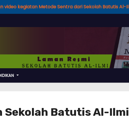
 sajian video kegiatan Metode Sentra dari Sekolah Batutis Al-
DIDIKAN
Sekolah Batutis Al-Ilm