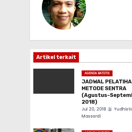
n
a
v
i
g
Artikel terkait
a
AGENDA BATUTIS
t
JADWAL PELATIHA
METODE SENTRA
i
(Agustus-Septem
2018)
o
Jul 20, 2018
Yudhisti
n
Massardi