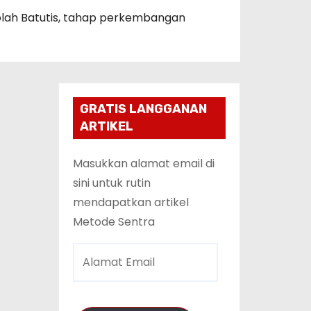
ah Batutis
,
tahap perkembangan
GRATIS LANGGANAN
ARTIKEL
Masukkan alamat email di
sini untuk rutin
mendapatkan artikel
Metode Sentra
A
l
a
m