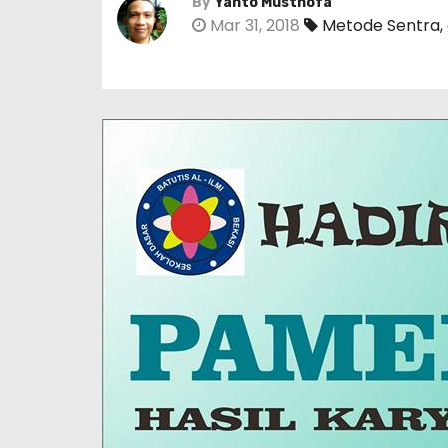
By
Yanto Musthofa
Mar 31, 2018
Metode Sentra
,