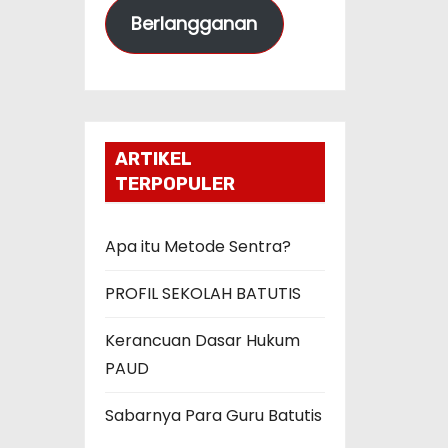
Berlangganan
a
t
E
m
a
ARTIKEL
i
TERPOPULER
l
Apa itu Metode Sentra?
PROFIL SEKOLAH BATUTIS
Kerancuan Dasar Hukum
PAUD
Sabarnya Para Guru Batutis