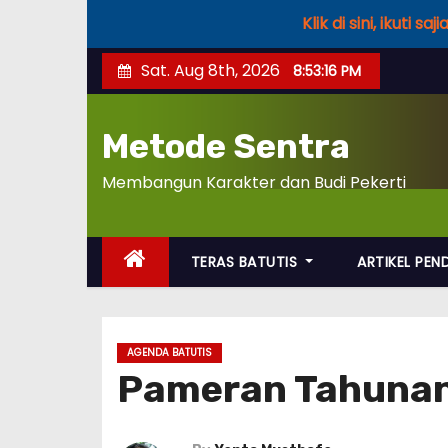
Klik di sini, ikuti
S
Sat. Aug 8th, 2026
8:53:16 PM
k
i
Metode Sentra
p
t
Membangun Karakter dan Budi Pekerti
o
c
o
TERAS BATUTIS
ARTIKEL PEN
n
t
e
AGENDA BATUTIS
n
Pameran Tahunan 
t