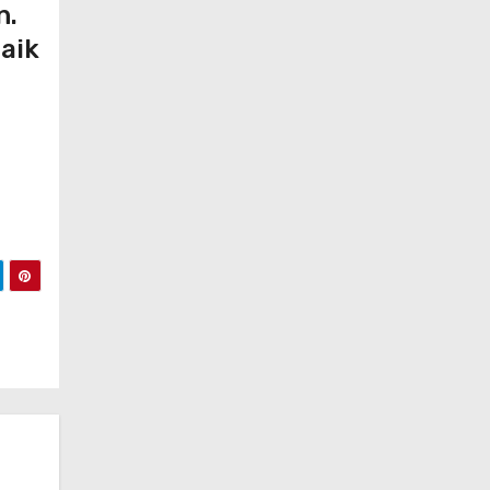
n.
aik