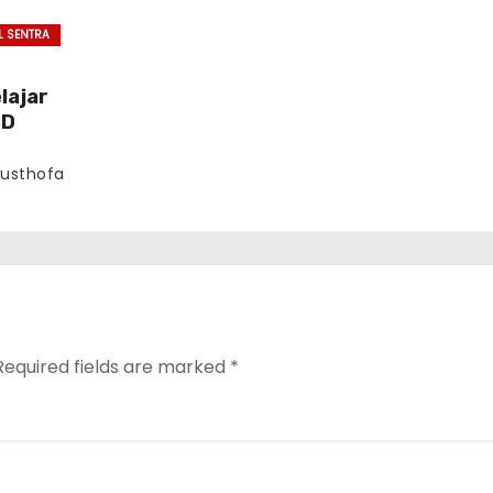
L SENTRA
lajar
SD
usthofa
Required fields are marked
*