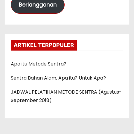
Berlangganan
a
t
E
m
a
ARTIKEL TERPOPULER
i
l
Apa itu Metode Sentra?
Sentra Bahan Alam, Apa itu? Untuk Apa?
JADWAL PELATIHAN METODE SENTRA (Agustus-
September 2018)