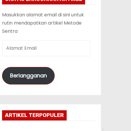
Masukkan alamat email di sini untuk
rutin mendapatkan artikel Metode
Sentra
A
l
a
m
Berlangganan
a
t
E
m
a
ARTIKEL TERPOPULER
i
l