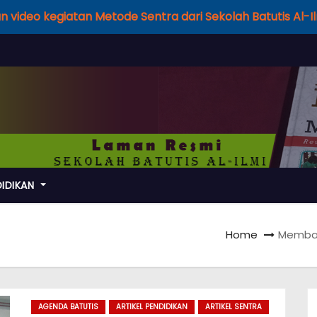
 sajian video kegiatan Metode Sentra dari Sekolah Batutis Al-
DIDIKAN
Home
Membac
AGENDA BATUTIS
ARTIKEL PENDIDIKAN
ARTIKEL SENTRA