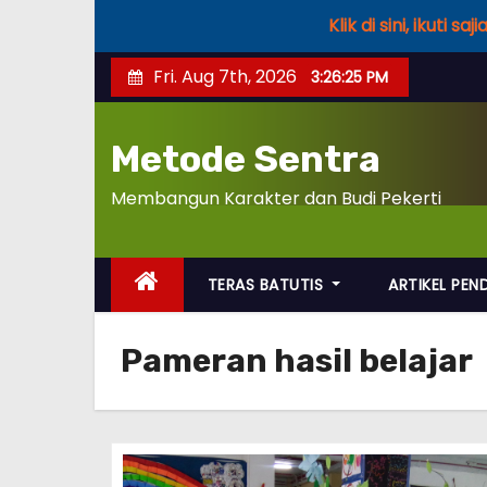
Klik di sini, ikuti
S
Fri. Aug 7th, 2026
3:26:25 PM
k
i
Metode Sentra
p
t
Membangun Karakter dan Budi Pekerti
o
c
o
TERAS BATUTIS
ARTIKEL PEN
n
t
Pameran hasil belajar
e
n
t