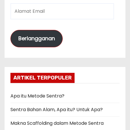
A
l
a
m
Berlangganan
a
t
E
m
a
ARTIKEL TERPOPULER
i
l
Apa itu Metode Sentra?
Sentra Bahan Alam, Apa itu? Untuk Apa?
Makna Scaffolding dalam Metode Sentra