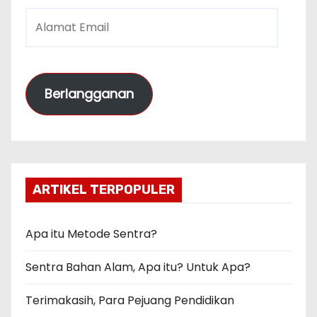
A
l
a
m
Berlangganan
a
t
E
m
a
ARTIKEL TERPOPULER
i
l
Apa itu Metode Sentra?
Sentra Bahan Alam, Apa itu? Untuk Apa?
Terimakasih, Para Pejuang Pendidikan